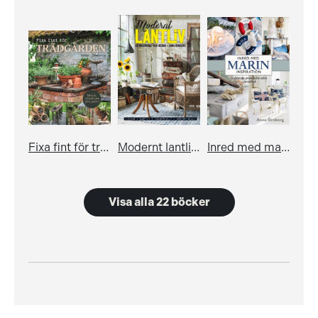
Fixa fint för trädgården
Modernt lantliv - en inrednings- och idébok
Inred med marin inspiration. Så fixar du strandnära stilen - en idébok
Visa alla 22 böcker