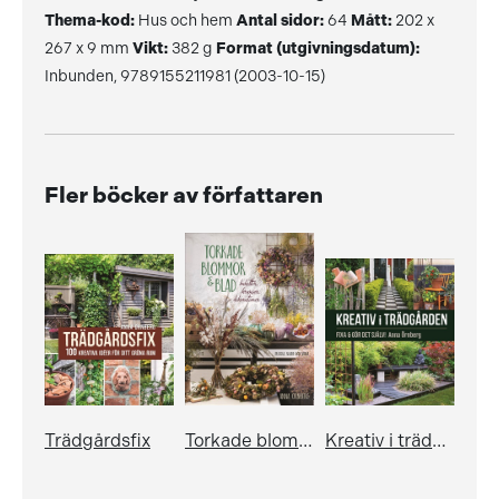
Thema-kod:
Hus och hem
Antal sidor:
64
Mått:
202 x
267 x 9 mm
Vikt:
382 g
Format (utgivningsdatum):
Inbunden, 9789155211981 (2003-10-15)
Fler böcker av författaren
Trädgårdsfix
Torkade blommor & blad
Kreativ i trädgården