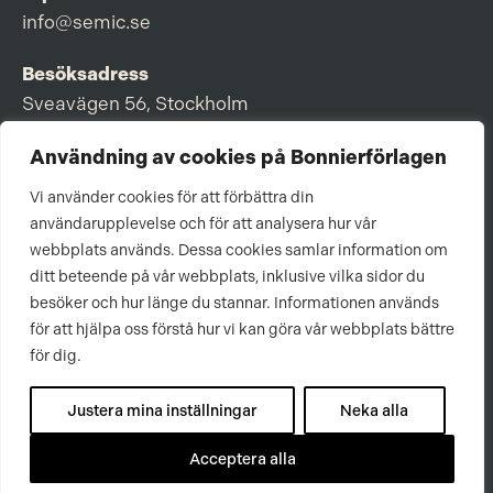
info@semic.se
Besöksadress
Sveavägen 56, Stockholm
Postadress
Användning av cookies på Bonnierförlagen
Box 3159, 103 63 Stockholm
Vi använder cookies för att förbättra din
användarupplevelse och för att analysera hur vår
webbplats används. Dessa cookies samlar information om
ditt beteende på vår webbplats, inklusive vilka sidor du
Om Bonnierförlagen
besöker och hur länge du stannar. Informationen används
för att hjälpa oss förstå hur vi kan göra vår webbplats bättre
Cookies
för dig.
Integritetspolicy
Justera mina inställningar
Neka alla
Acceptera alla