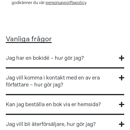
godkänner du vår
personuppgiftspolicy
.
Vanliga frågor
Jag har en bokidé – hur gör jag?
Bokförlaget Semics utgivning består huvudsakligen av
Jag vill komma i kontakt med en av era
illustrerade böcker. Läs mer här.
författare – hur gör jag?
Kontakta oss så vidarebefordrar vi din förfrågan.
Kan jag beställa en bok via er hemsida?
Nej, men det går bra att beställa böcker via någon av
Jag vill bli återförsäljare, hur gör jag?
dessa återförsäljare: