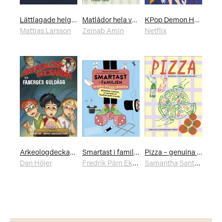
Lättlagade helgmenyer
Matlådor hela veckan
KPop Demon Hunters: Den officiella deluxe-målarboken
Mattias Larsson
Zeinab Amin
Netflix
Arkeologdeckarna och Fabergés guldägg
Smartast i familjen – Stora pysselboken
Pizza – genuina italienska recept
Fredrik Pärn Eklöv
Samantha Santambrogio-Öberg
Dan Höjer