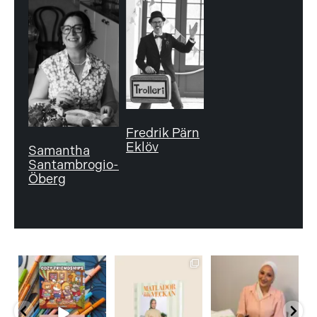
Fredrik Pärn
Eklöv
Samantha
Santambrogio-
Öberg
bokforlagetsemic
bokforlagetsemic
bokforlagetsemic
Sommarens
Hur skapar man
I dag kom fina
mysigaste
lugn i en
Zeinab Amin