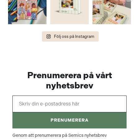
aktivitet ☀️💛
stressig vardag?
förbi kontoret
Målarböcker
För
...
och
...
v
som
...
777
33
458
27
Följ oss på Instagram
9
0
Prenumerera på vårt
nyhetsbrev
PRENUMERERA
Genom att prenumerera på Semics nyhetsbrev