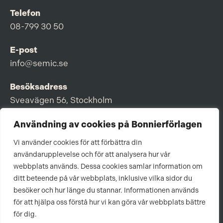
Telefon
08-799 30 50
E-post
info@semic.se
Besöksadress
Sveavägen 56, Stockholm
Postadress
Användning av cookies på Bonnierförlagen
Box 3159, 103 63 Stockholm
Vi använder cookies för att förbättra din
användarupplevelse och för att analysera hur vår
webbplats används. Dessa cookies samlar information om
ditt beteende på vår webbplats, inklusive vilka sidor du
Om Bonnierförlagen
besöker och hur länge du stannar. Informationen används
för att hjälpa oss förstå hur vi kan göra vår webbplats bättre
Cookies
för dig.