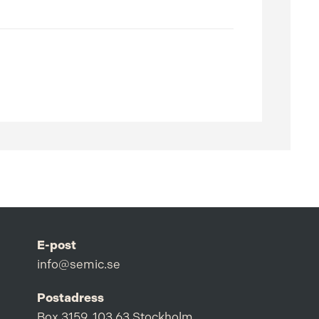
E-post
info@semic.se
Postadress
Box 3159, 103 63 Stockholm