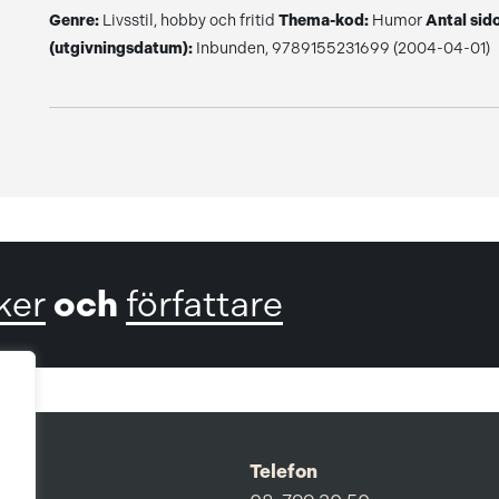
Genre:
Livsstil, hobby och fritid
Thema-kod:
Humor
Antal sido
(utgivningsdatum):
Inbunden, 9789155231699 (2004-04-01)
och
ker
författare
Telefon