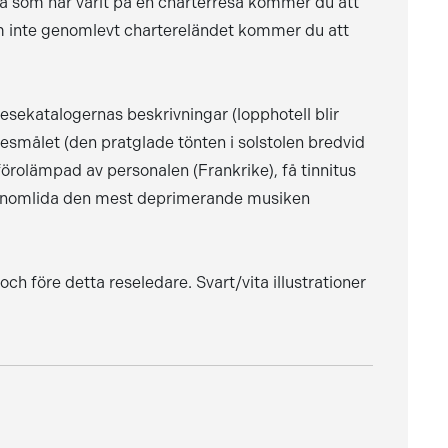
ra som har varit på en charterresa kommer du att
m inte genomlevt chartereländet kommer du att
resekatalogernas beskrivningar (lopphotell blir
 resmålet (den pratglade tönten i solstolen bredvid
förolämpad av personalen (Frankrike), få tinnitus
ler genomlida den mest deprimerande musiken
ch före detta reseledare. Svart/vita illustrationer