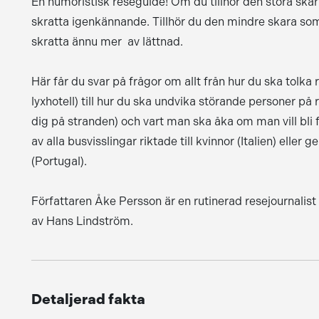
En humoristisk reseguide! Om du tillhör den stora ska
skratta igenkännande. Tillhör du den mindre skara so
skratta ännu mer  av lättnad.
Här får du svar på frågor om allt från hur du ska tolka 
lyxhotell) till hur du ska undvika störande personer på
dig på stranden) och vart man ska åka om man vill bli 
av alla busvisslingar riktade till kvinnor (Italien) el
(Portugal).
Författaren Åke Persson är en rutinerad resejournalist o
av Hans Lindström.
Detaljerad fakta