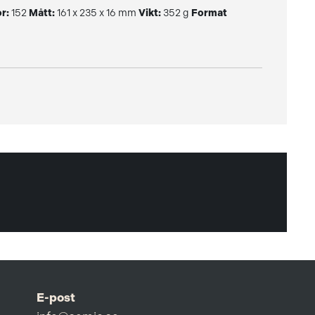
r:
152
Mått:
161 x 235 x 16 mm
Vikt:
352 g
Format
E-post