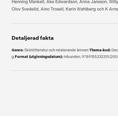
Henning Mankell, Åke Edwardson, Anna Jansson, Willy 
Olov Svedelid, Aino Trosell, Karin Wahlberg och K Arn
Detaljerad fakta
Genre:
Skönlitteratur och relaterande ämnen
Thema-kod:
Dec
g
Format (utgivningsdatum):
Inbunden, 9789155232313 (2004