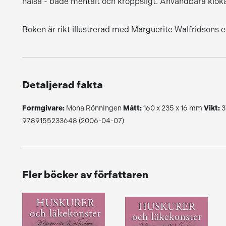
hälsa - både mentalt och kroppsligt. Användbara kloka 
Boken är rikt illustrerad med Marguerite Walfridsons 
Detaljerad fakta
Formgivare:
Mona Rönningen
Mått:
160 x 235 x 16 mm
Vikt:
3
9789155233648 (2006-04-07)
Fler böcker av författaren