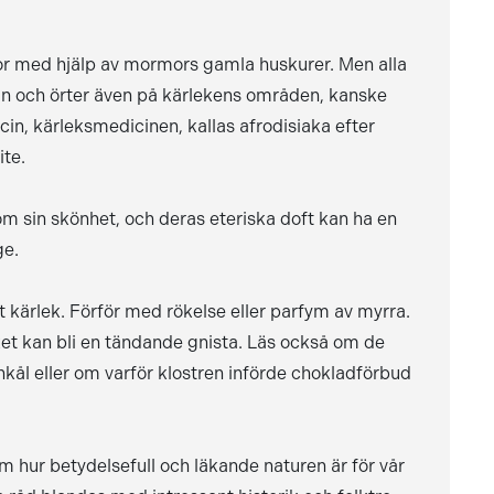
or med hjälp av mormors gamla huskurer. Men alla
in och örter även på kärlekens områden, kanske
cin, kärleksmedicinen, kallas afrodisiaka efter
te.
 sin skönhet, och deras eteriska doft kan ha en
ge.
het kärlek. Förför med rökelse eller parfym av myrra.
t kan bli en tändande gnista. Läs också om de
kål eller om varför klostren införde chokladförbud
m hur betydelsefull och läkande naturen är för vår