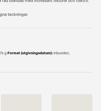
råd blandas med intressant historik och folktro.
egna teckningar.
76 g
Format (utgivningsdatum):
Inbunden,