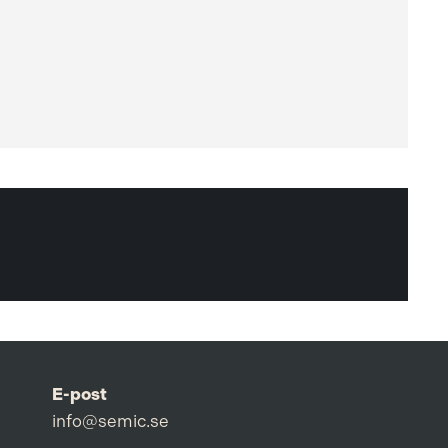
E-post
info@semic.se