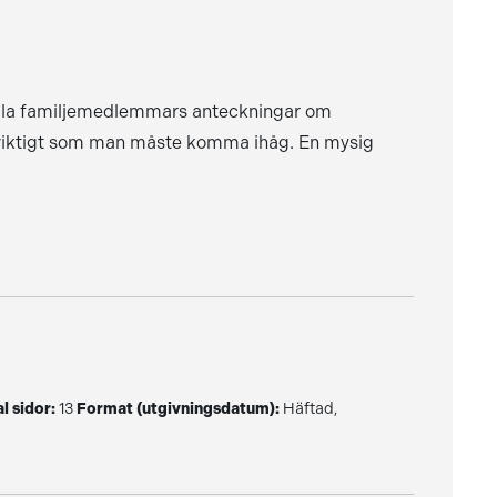
 alla familjemedlemmars anteckningar om
at viktigt som man måste komma ihåg. En mysig
l sidor:
13
Format (utgivningsdatum):
Häftad,