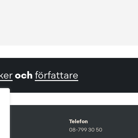
och
ker
författare
Telefon
08-799 30 50