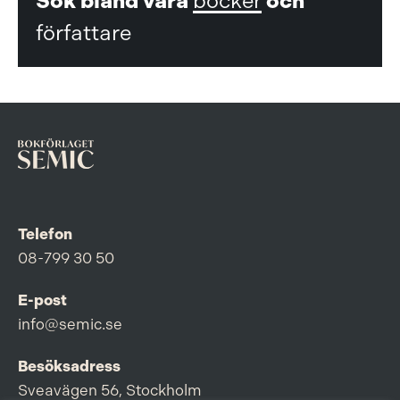
Sök bland våra
böcker
och
författare
Telefon
08-799 30 50
E-post
info@semic.se
Besöksadress
Sveavägen 56, Stockholm