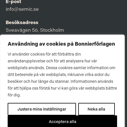
E-post
info@semic.se
Besöksadress
Sveavägen 56, Stockholm
Postadress
Användning av cookies på Bonnierförlagen
Box 3159, 103 63 Stockholm
Vi använder cookies för att förbättra din
användarupplevelse och för att analysera hur vår
webbplats används. Dessa cookies samlar information om
ditt beteende på vår webbplats, inklusive vilka sidor du
Om Bonnierförlagen
besöker och hur länge du stannar. Informationen används
för att hjälpa oss förstå hur vi kan göra vår webbplats bättre
Cookies
för dig.
Integritetspolicy
Justera mina inställningar
Neka alla
Acceptera alla