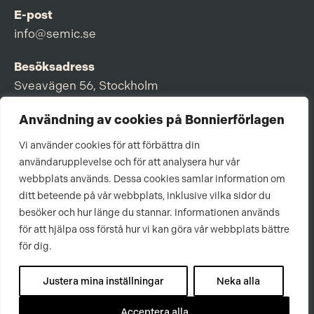
E-post
info@semic.se
Besöksadress
Sveavägen 56, Stockholm
Postadress
Användning av cookies på Bonnierförlagen
Box 3159, 103 63 Stockholm
Vi använder cookies för att förbättra din
användarupplevelse och för att analysera hur vår
webbplats används. Dessa cookies samlar information om
ditt beteende på vår webbplats, inklusive vilka sidor du
Om Bonnierförlagen
besöker och hur länge du stannar. Informationen används
för att hjälpa oss förstå hur vi kan göra vår webbplats bättre
Cookies
för dig.
Integritetspolicy
Justera mina inställningar
Neka alla
Acceptera alla