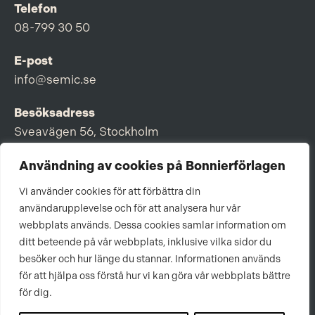
Telefon
08-799 30 50
E-post
info@semic.se
Besöksadress
Sveavägen 56, Stockholm
Postadress
Användning av cookies på Bonnierförlagen
Box 3159, 103 63 Stockholm
Vi använder cookies för att förbättra din
användarupplevelse och för att analysera hur vår
webbplats används. Dessa cookies samlar information om
ditt beteende på vår webbplats, inklusive vilka sidor du
Om Bonnierförlagen
besöker och hur länge du stannar. Informationen används
för att hjälpa oss förstå hur vi kan göra vår webbplats bättre
Cookies
för dig.
Integritetspolicy