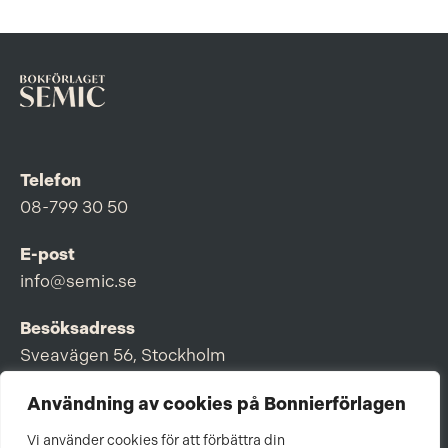
Telefon
08-799 30 50
E-post
info@semic.se
Besöksadress
Sveavägen 56, Stockholm
Postadress
Användning av cookies på Bonnierförlagen
Box 3159, 103 63 Stockholm
Vi använder cookies för att förbättra din