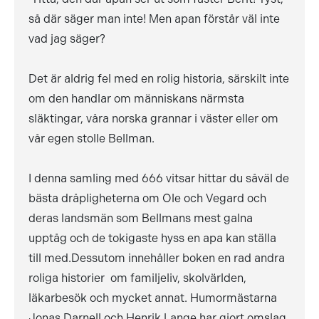
så där säger man inte! Men apan förstår väl inte
vad jag säger?
Det är aldrig fel med en rolig historia, särskilt inte
om den handlar om människans närmsta
släktingar, våra norska grannar i väster eller om
vår egen stolle Bellman.
I denna samling med 666 vitsar hittar du såväl de
bästa dråpligheterna om Ole och Vegard och
deras landsmän som Bellmans mest galna
upptåg och de tokigaste hyss en apa kan ställa
till med.Dessutom innehåller boken en rad andra
roliga historier  om familjeliv, skolvärlden,
läkarbesök och mycket annat. Humormästarna
Jonas Darnell och Henrik Lange har gjort omslag