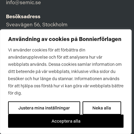
info@semic.se
Besöksadress
Sveavägen 56, Stockholm
Postadress
Användning av cookies på Bonnierförlagen
Box 3159, 103 63 Stockholm
Vi använder cookies för att förbättra din
användarupplevelse och för att analysera hur vår
webbplats används. Dessa cookies samlar information om
ditt beteende på vår webbplats, inklusive vilka sidor du
Om Bonnierförlagen
besöker och hur länge du stannar. Informationen används
för att hjälpa oss förstå hur vi kan göra vår webbplats bättre
Cookies
för dig.
Integritetspolicy
Justera mina inställningar
Neka alla
Acceptera alla