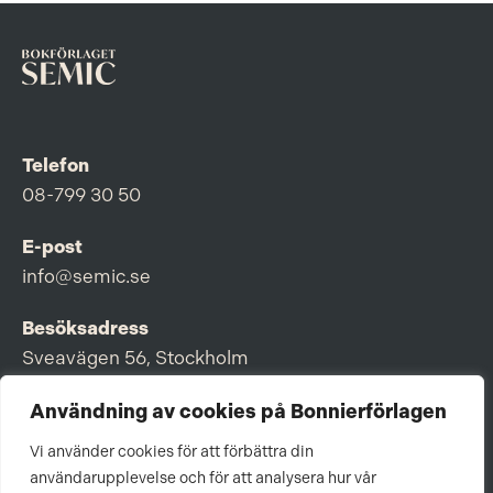
Telefon
08-799 30 50
E-post
info@semic.se
Besöksadress
Sveavägen 56, Stockholm
Postadress
Användning av cookies på Bonnierförlagen
Box 3159, 103 63 Stockholm
Vi använder cookies för att förbättra din
användarupplevelse och för att analysera hur vår