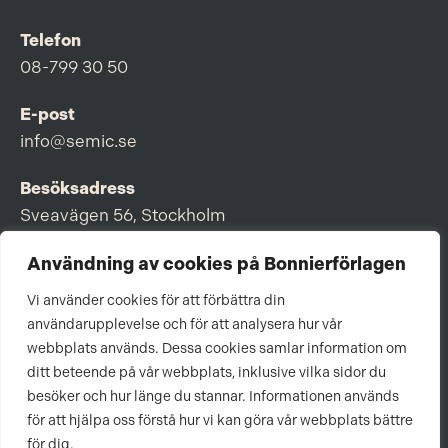
Telefon
08-799 30 50
E-post
info@semic.se
Besöksadress
Sveavägen 56, Stockholm
Postadress
Användning av cookies på Bonnierförlagen
Box 3159, 103 63 Stockholm
Vi använder cookies för att förbättra din
användarupplevelse och för att analysera hur vår
webbplats används. Dessa cookies samlar information om
ditt beteende på vår webbplats, inklusive vilka sidor du
Om Bonnierförlagen
besöker och hur länge du stannar. Informationen används
för att hjälpa oss förstå hur vi kan göra vår webbplats bättre
Cookies
för dig.