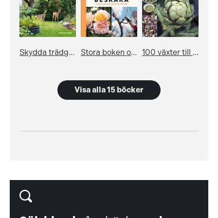
Skydda trädgården från skadedjur & ogräs
Stora boken om att beskära
100 växter till din köksträdgård – planera, odla och skörda
Visa alla 15 böcker