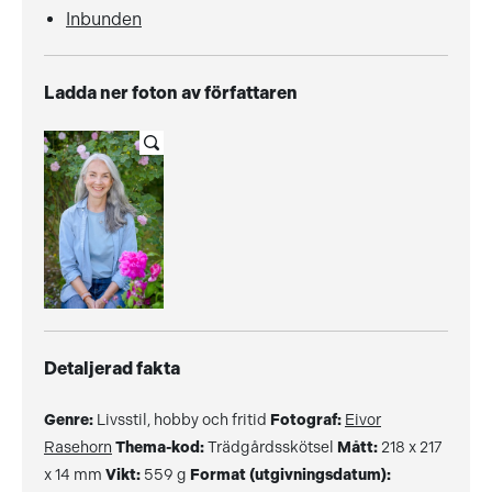
Inbunden
Ladda ner foton av författaren
Detaljerad fakta
Genre:
Livsstil, hobby och fritid
Fotograf:
Eivor
Rasehorn
Thema-kod:
Trädgårdsskötsel
Mått:
218 x 217
x 14 mm
Vikt:
559 g
Format (utgivningsdatum):