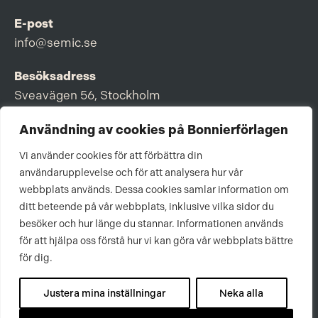
E-post
info@semic.se
Besöksadress
Sveavägen 56, Stockholm
Postadress
Användning av cookies på Bonnierförlagen
Box 3159, 103 63 Stockholm
Vi använder cookies för att förbättra din
användarupplevelse och för att analysera hur vår
webbplats används. Dessa cookies samlar information om
ditt beteende på vår webbplats, inklusive vilka sidor du
Om Bonnierförlagen
besöker och hur länge du stannar. Informationen används
för att hjälpa oss förstå hur vi kan göra vår webbplats bättre
Cookies
för dig.
Integritetspolicy
Justera mina inställningar
Neka alla