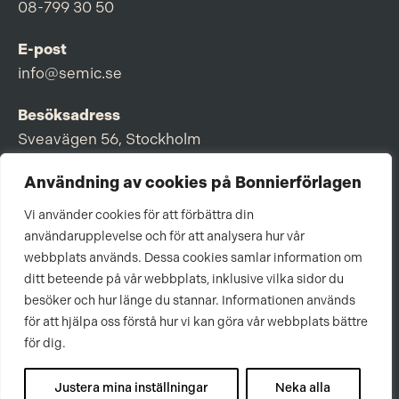
08-799 30 50
E-post
info@semic.se
Besöksadress
Sveavägen 56, Stockholm
Postadress
Användning av cookies på Bonnierförlagen
Box 3159, 103 63 Stockholm
Vi använder cookies för att förbättra din
användarupplevelse och för att analysera hur vår
webbplats används. Dessa cookies samlar information om
ditt beteende på vår webbplats, inklusive vilka sidor du
Om Bonnierförlagen
besöker och hur länge du stannar. Informationen används
för att hjälpa oss förstå hur vi kan göra vår webbplats bättre
Cookies
för dig.
Integritetspolicy
Justera mina inställningar
Neka alla