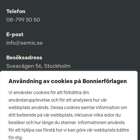
Telefon
08-799 30 50
E-post
info@semic.se
Besöksadress
Sveavägen 56, Stockholm
Postadress
Användning av cookies på Bonnierförlagen
Box 3159, 103 63 Stockholm
Vi använder cookies för att förbättra din
användarupplevelse och för att analysera hur vår
webbplats används. Dessa cookies samlar information om
ditt beteende på vår webbplats, inklusive vilka sidor du
Om Bonnierförlagen
besöker och hur länge du stannar. Informationen används
för att hjälpa oss förstå hur vi kan göra vår webbplats bättre
Cookies
för dig.