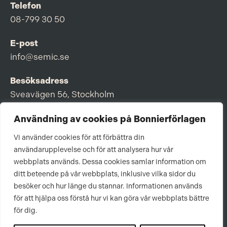
Telefon
08-799 30 50
E-post
info@semic.se
Besöksadress
Sveavägen 56, Stockholm
Postadress
Användning av cookies på Bonnierförlagen
Box 3159, 103 63 Stockholm
Vi använder cookies för att förbättra din
användarupplevelse och för att analysera hur vår
webbplats används. Dessa cookies samlar information om
ditt beteende på vår webbplats, inklusive vilka sidor du
Om Bonnierförlagen
besöker och hur länge du stannar. Informationen används
för att hjälpa oss förstå hur vi kan göra vår webbplats bättre
Cookies
för dig.
Integritetspolicy