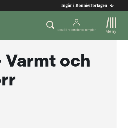
Ingår i Bonnierförlagen
Beställ recensionsexemplar
Meny
– Varmt och
rr