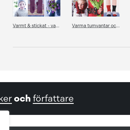
Varmt & stickat - vantar, mössor, sockor, sjalar, tröjor och lite spets
Varma tumvantar och några sockor
och
ker
författare