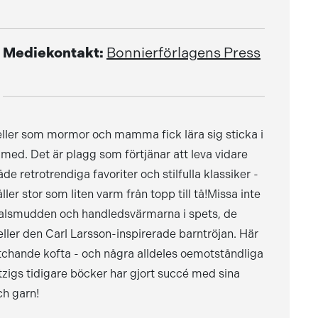
Mediekontakt:
Bonnierförlagens Press
eller som mormor och mamma fick lära sig sticka i
 med. Det är plagg som förtjänar att leva vidare
e retrotrendiga favoriter och stilfulla klassiker -
ler stor som liten varm från topp till tå!Missa inte
 halsmudden och handledsvärmarna i spets, de
ler den Carl Larsson-inspirerade barntröjan. Här
tchande kofta - och några alldeles oemotståndliga
tzigs tidigare böcker har gjort succé med sina
ch garn!