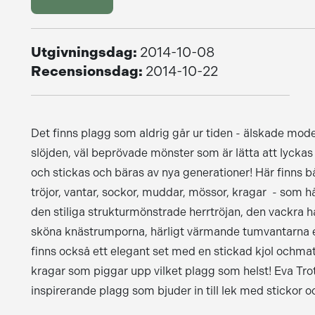
Utgivningsdag:
2014-10-08
Recensionsdag:
2014-10-22
Det finns plagg som aldrig går ur tiden - älskade mod
slöjden, väl beprövade mönster som är lätta att lyckas
och stickas och bäras av nya generationer! Här finns båd
tröjor, vantar, sockor, muddar, mössor, kragar - som hål
den stiliga strukturmönstrade herrtröjan, den vackra
sköna knästrumporna, härligt värmande tumvantarna el
finns också ett elegant set med en stickad kjol ochma
kragar som piggar upp vilket plagg som helst! Eva Tro
inspirerande plagg som bjuder in till lek med stickor o