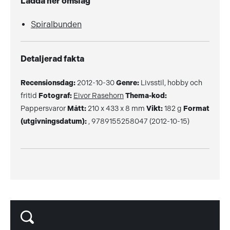
Ladda ner omslag
Spiralbunden
Detaljerad fakta
Recensionsdag:
2012-10-30
Genre:
Livsstil, hobby och
fritid
Fotograf:
Eivor Rasehorn
Thema-kod:
Pappersvaror
Mått:
210 x 433 x 8 mm
Vikt:
182 g
Format
(utgivningsdatum):
, 9789155258047 (2012-10-15)