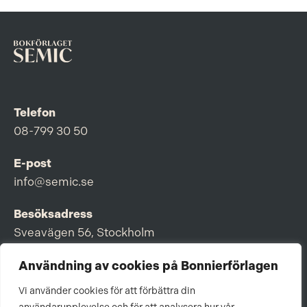
Telefon
08-799 30 50
E-post
info@semic.se
Besöksadress
Sveavägen 56, Stockholm
Postadress
Användning av cookies på Bonnierförlagen
Box 3159, 103 63 Stockholm
Vi använder cookies för att förbättra din