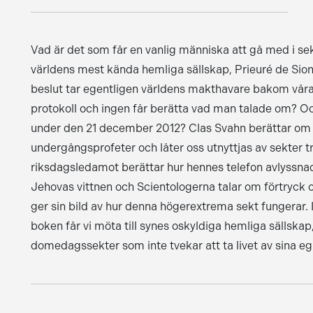
Vad är det som får en vanlig människa att gå med i sek
världens mest kända hemliga sällskap, Prieuré de Sio
beslut tar egentligen världens makthavare bakom våra r
protokoll och ingen får berätta vad man talade om? Och v
under den 21 december 2012? Clas Svahn berättar om hu
undergångsprofeter och låter oss utnyttjas av sekter tr
riksdagsledamot berättar hur hennes telefon avlyssna
Jehovas vittnen och Scientologerna talar om förtryck
ger sin bild av hur denna högerextrema sekt fungerar.
boken får vi möta till synes oskyldiga hemliga sällskap
domedagssekter som inte tvekar att ta livet av sina 