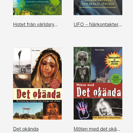
Hotet från världsrymden
UFO – Närkontakterna som skakat världen
Det okända
Möten med det okända