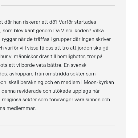
t där han riskerar att dö? Varför startades
n, som blev känt genom Da Vinci-koden? Vilka
yggar när de träffas i grupper där ingen skriver
arför vill vissa få oss att tro att jorden ska gå
r vi människor dras till hemligheter, tror på
ots att vi borde veta bättre. En svensk
des, avhoppare från omstridda sekter som
 och iskall beräkning och en medlem i Moon-kyrkan
 I denna reviderade och utökade upplaga här
, religiösa sekter som förvränger våra sinnen och
egna medlemmar.