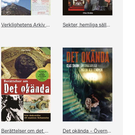
Verklighetens Arkiv X – De okända bilderna och berättelserna från vår gåtfulla värld
Sekter, hemliga sällskap och domedagsprofeter
Berättelser om det okända
Det okända – Övernaturliga möten och fenomen