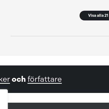
Visa alla 2
och
ker
författare