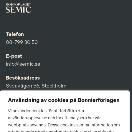
Telefon
08-799 30 50
E-post
info@semic.se
Besöksadress
Sveavägen 56, Stockholm
Postadress
Användning av cookies på Bonnierförlagen
Box 3159, 103 63 Stockholm
Vi använder cookies för att förbättra din
användarupplevelse och för att analysera hur vår
webbplats används. Dessa cookies samlar information om