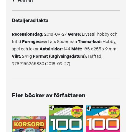
Häftad
Detaljerad fakta
Recensionsdag:
2018-09-27
Genre:
Livsstil, hobby och
fritid
Formgivare:
Lars Söderman
Thema-kod:
Hobby,
spel och lekar
Antal sidor:
144
Mått:
185 x 255 x 9 mm
Vikt:
241 g
Format (utgivningsdatum):
Häftad,
9789155265830 (2018-09-27)
Fler böcker av författaren