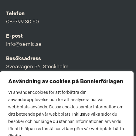
Telefon
08-799 30 50
E-post
info@semic.se
Besöksadress
Sveavägen 56, Stockholm
Postadress
Användning av cookies på Bonnierförlagen
Box 3159, 103 63 Stockholm
Vi använder cookies för att förbättra din
användarupplevelse och för att analysera hur vår
webbplats används. Dessa cookies samlar information om
ditt beteende på vår webbplats, inklusive vilka sidor du
Om Bonnierförlagen
besöker och hur länge du stannar. Informationen används
för att hjälpa oss förstå hur vi kan göra vår webbplats bättre
Cookies