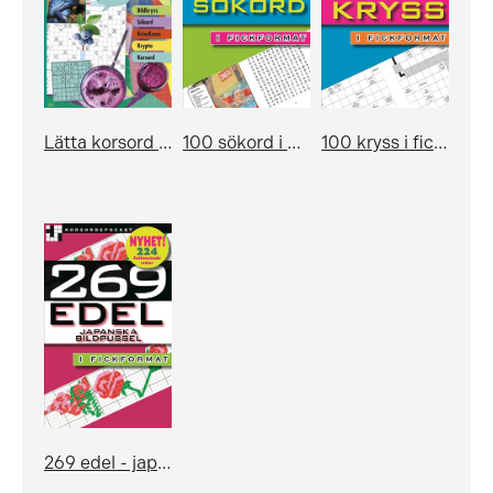
Lätta korsord för alla! 5
100 sökord i fickformat
100 kryss i fickformat
269 edel - japanska bildpussel i fickformat