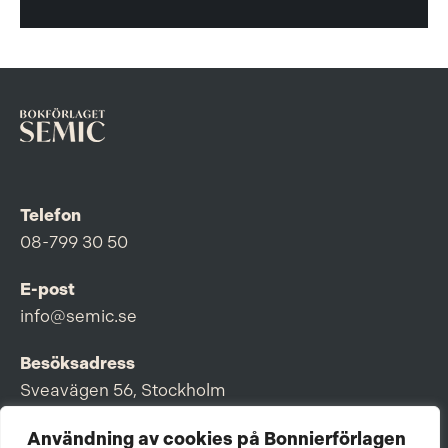
Telefon
08-799 30 50
E-post
info@semic.se
Besöksadress
Sveavägen 56, Stockholm
Postadress
Användning av cookies på Bonnierförlagen