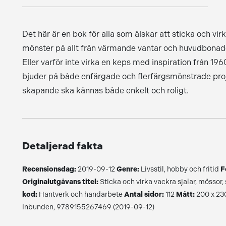
Det här är en bok för alla som älskar att sticka och virk
mönster på allt från värmande vantar och huvudbonader,
Eller varför inte virka en keps med inspiration från 1
bjuder på både enfärgade och flerfärgsmönstrade projekt
skapande ska kännas både enkelt och roligt.
Detaljerad fakta
Recensionsdag:
2019-09-12
Genre:
Livsstil, hobby och fritid
F
Originalutgåvans titel:
Sticka och virka vackra sjalar, mössor,
kod:
Hantverk och handarbete
Antal sidor:
112
Mått:
200 x 23
Inbunden, 9789155267469 (2019-09-12)