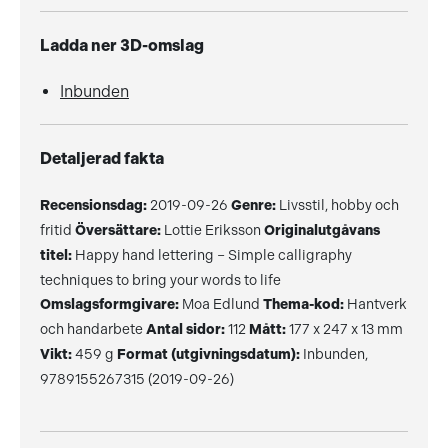
Ladda ner 3D-omslag
Inbunden
Detaljerad fakta
Recensionsdag:
2019-09-26
Genre:
Livsstil, hobby och
fritid
Översättare:
Lottie Eriksson
Originalutgåvans
titel:
Happy hand lettering – Simple calligraphy
techniques to bring your words to life
Omslagsformgivare:
Moa Edlund
Thema-kod:
Hantverk
och handarbete
Antal sidor:
112
Mått:
177 x 247 x 13 mm
Vikt:
459 g
Format (utgivningsdatum):
Inbunden,
9789155267315 (2019-09-26)