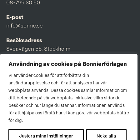
08-799 30 50
E-post
info@semic.se
Besöksadress
Sveavägen 56, Stockholm
Postadress
Användning av cookies på Bonnierförlagen
Box 3159, 103 63 Stockholm
Vi använder cookies för att förbättra din
användarupplevelse och för att analysera hur vår
webbplats används. Dessa cookies samlar information om
ditt beteende på vår webbplats, inklusive vilka sidor du
Om Bonnierförlagen
besöker och hur länge du stannar. Informationen används
för att hjälpa oss förstå hur vi kan göra vår webbplats bättre
Cookies
för dig.
Integritetspolicy
Justera mina inställningar
Neka alla