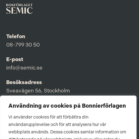
Telefon
08-799 30 50
E-post
info@semic.se
Besöksadress
Sveavägen 56, Stockholm
Postadress
Användning av cookies på Bonnierförlagen
Box 3159, 103 63 Stockholm
Vi använder cookies för att förbättra din
användarupplevelse och för att analysera hur vår
webbplats används. Dessa cookies samlar information om