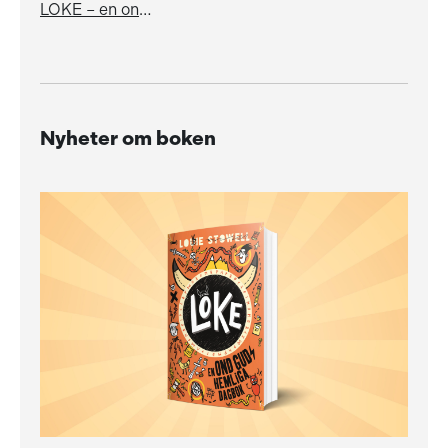
LOKE – en ond gud får skulden för allt
Nyheter om boken