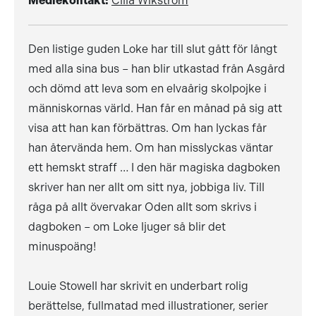
Mediekontakt:
Cilla Wikström
Den listige guden Loke har till slut gått för långt
med alla sina bus – han blir utkastad från Asgård
och dömd att leva som en elvaårig skolpojke i
människornas värld. Han får en månad på sig att
visa att han kan förbättras. Om han lyckas får
han återvända hem. Om han misslyckas väntar
ett hemskt straff … I den här magiska dagboken
skriver han ner allt om sitt nya, jobbiga liv. Till
råga på allt övervakar Oden allt som skrivs i
dagboken – om Loke ljuger så blir det
minuspoäng!
Louie Stowell har skrivit en underbart rolig
berättelse, fullmatad med illustrationer, serier