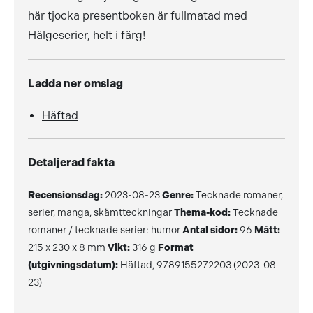
här tjocka presentboken är fullmatad med
Hälgeserier, helt i färg!
Ladda ner omslag
Häftad
Detaljerad fakta
Recensionsdag:
2023-08-23
Genre:
Tecknade romaner,
serier, manga, skämtteckningar
Thema-kod:
Tecknade
romaner / tecknade serier: humor
Antal sidor:
96
Mått:
215 x 230 x 8 mm
Vikt:
316 g
Format
(utgivningsdatum):
Häftad, 9789155272203 (2023-08-
23)