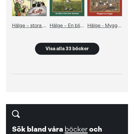
Hälge – stora boken om älgristningar
Hälge – En blixt från klar himmel
Hälge - Myggornas hygge
Visa alla 33 böcker
Sök bland våra
böcker
och