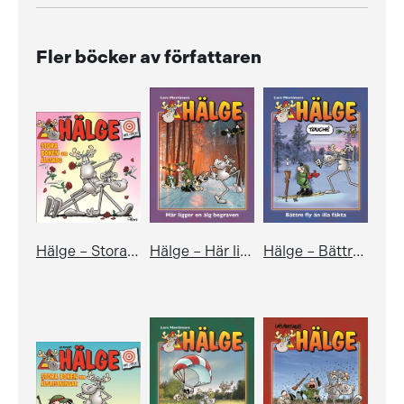
Fler böcker av författaren
Hälge – Stora boken om älgskog
Hälge – Här ligger en älg begraven
Hälge – Bättre fly än illa fäkta