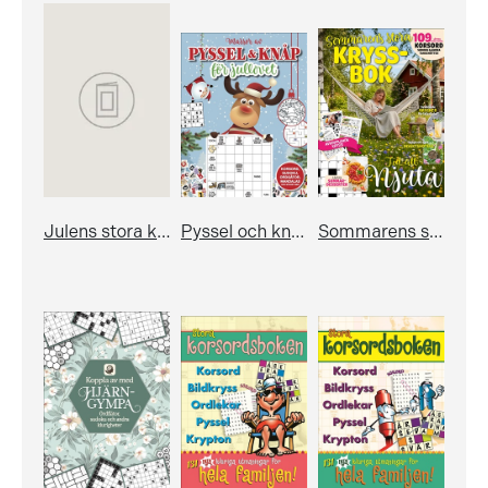
Julens stora kryssbok
Pyssel och knåp för jullovet
Sommarens stora kryssbok