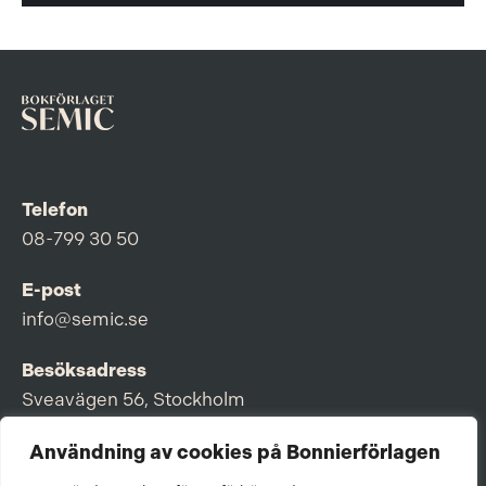
Telefon
08-799 30 50
E-post
info@semic.se
Besöksadress
Sveavägen 56, Stockholm
Postadress
Användning av cookies på Bonnierförlagen
Box 3159, 103 63 Stockholm