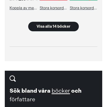
Koppla av med hjärngympa
Stora korsordsboken 21
Stora korsordsboken 20
Visa alla 14 böcker
Sök bland våra
böcker
och
författare