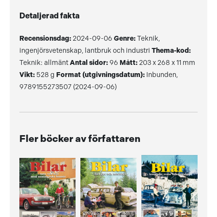
Detaljerad fakta
Recensionsdag:
2024-09-06
Genre:
Teknik,
ingenjörsvetenskap, lantbruk och industri
Thema-kod:
Teknik: allmänt
Antal sidor:
96
Mått:
203 x 268 x 11 mm
Vikt:
528 g
Format (utgivningsdatum):
Inbunden,
9789155273507 (2024-09-06)
Fler böcker av författaren