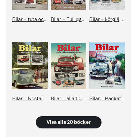
Bilar – tuta och kör med nostalgiskt humör
Bilar – Full gas och nostalgi
Bilar – körglädje, resor och nostalgi
Bilar – Nostalgisk tur på hjul
Bilar – alla tiders nostalgitripp
Bilar – Packat med nostalgi
Visa alla 20 böcker