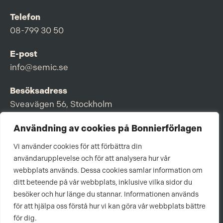
Telefon
08-799 30 50
E-post
info@semic.se
Besöksadress
Sveavägen 56, Stockholm
Postadress
Användning av cookies på Bonnierförlagen
Box 3159, 103 63 Stockholm
Vi använder cookies för att förbättra din
användarupplevelse och för att analysera hur vår
webbplats används. Dessa cookies samlar information om
ditt beteende på vår webbplats, inklusive vilka sidor du
Om Bonnierförlagen
besöker och hur länge du stannar. Informationen används
för att hjälpa oss förstå hur vi kan göra vår webbplats bättre
Cookies
för dig.