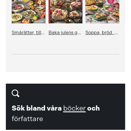
Smårätter, tilltugg och sött med smak från Medelhavet
Baka julens goda
Soppa, bröd, röror & andra smårätter
Sök bland våra
böcker
och
författare