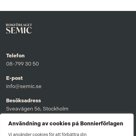
Telefon
08-799 30 50
E-post
info@semic.se
Besöksadress
Sveavägen 56, Stockholm
Postadress
Användning av cookies på Bonnierförlagen
Box 3159, 103 63 Stockholm
Vi använder cookies för att förbättra din