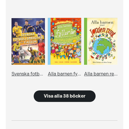
Svenska fotbollsbragder och fiaskon i stora mästerskap
Alla barnen fyller år
Alla barnen reser jorden runt
Visa alla 38 böcker