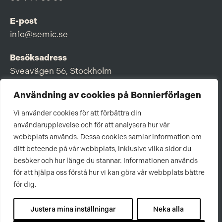
E-post
info@semic.se
Besöksadress
Sveavägen 56, Stockholm
Postadress
Användning av cookies på Bonnierförlagen
Box 3159, 103 63 Stockholm
Vi använder cookies för att förbättra din
användarupplevelse och för att analysera hur vår
webbplats används. Dessa cookies samlar information om
ditt beteende på vår webbplats, inklusive vilka sidor du
Om Bonnierförlagen
besöker och hur länge du stannar. Informationen används
för att hjälpa oss förstå hur vi kan göra vår webbplats bättre
Cookies
för dig.
Integritetspolicy
Justera mina inställningar
Neka alla