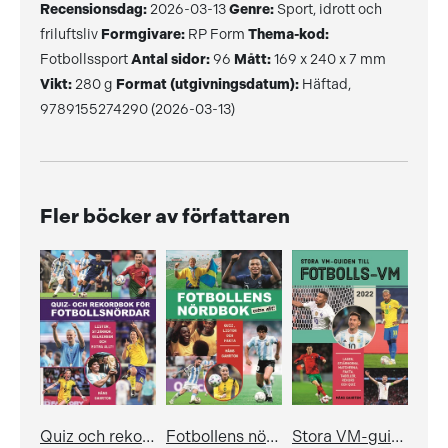
Recensionsdag:
2026-03-13
Genre:
Sport, idrott och
friluftsliv
Formgivare:
RP Form
Thema-kod:
Fotbollssport
Antal sidor:
96
Mått:
169 x 240 x 7 mm
Vikt:
280 g
Format (utgivningsdatum):
Häftad,
9789155274290 (2026-03-13)
Fler böcker av författaren
Quiz och rekordbok för fotbollsnördar
Fotbollens nördbok extra allt - quiz, listor och fakta
Stora VM-guiden till fotbolls-VM 2022