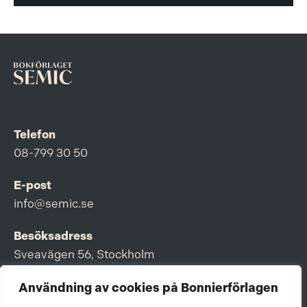
Telefon
08-799 30 50
E-post
info@semic.se
Besöksadress
Sveavägen 56, Stockholm
Postadress
Användning av cookies på Bonnierförlagen
Box 3159, 103 63 Stockholm