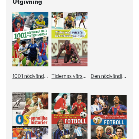
Utgivning
1001 nödvändiga fakta för fotbollsnördar
Tidernas värsta idrottsskandaler
Den nödvändiga boken med allt du vill och inte vill veta om fotboll