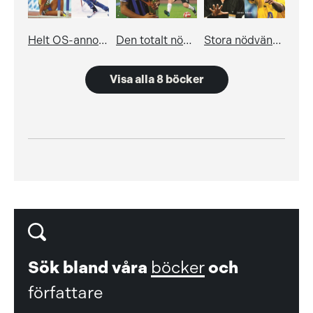
Helt OS-annolika historier
Den totalt nödvändiga boken med fantastiska fakta om fotboll
Stora nödvändiga boken med värdelöst vetande om fotboll
Visa alla 8 böcker
Sök bland våra
böcker
och
författare