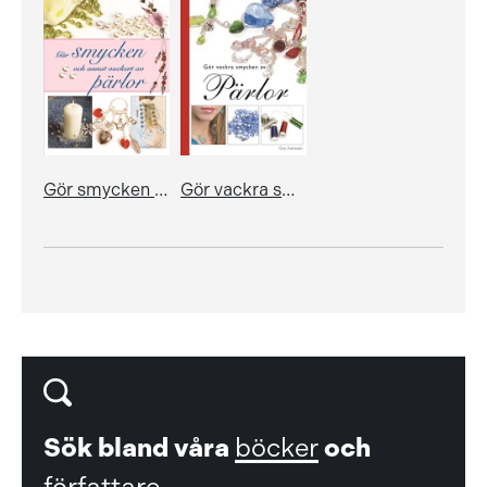
Gör smycken och annat vackert av pärlor
Gör vackra smycken av pärlor
Sök bland våra
böcker
och
författare