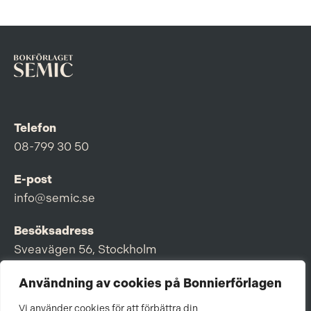
Telefon
08-799 30 50
E-post
info@semic.se
Besöksadress
Sveavägen 56, Stockholm
Postadress
Användning av cookies på Bonnierförlagen
Box 3159, 103 63 Stockholm
Vi använder cookies för att förbättra din