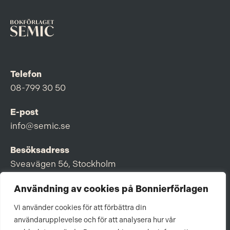
Telefon
08-799 30 50
E-post
info@semic.se
Besöksadress
Sveavägen 56, Stockholm
Postadress
Användning av cookies på Bonnierförlagen
Box 3159, 103 63 Stockholm
Vi använder cookies för att förbättra din
användarupplevelse och för att analysera hur vår