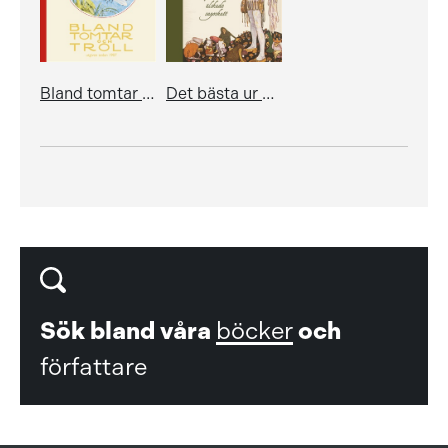
Bland tomtar och troll, årg 112
Det bästa ur Bland tomtar och troll
Sök bland våra
böcker
och
författare