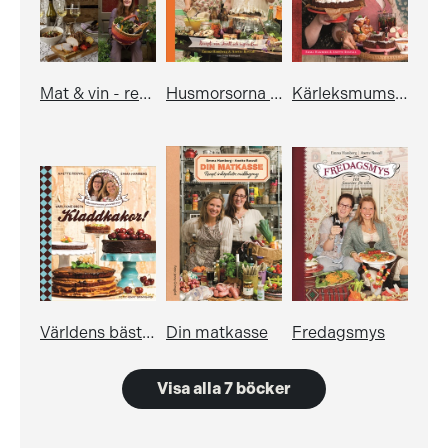
Mat & vin - recepten, vintipsen och konsten att kombinera
Husmorsorna presenterar: Festmat
Kärleksmums – 120 söta favoriter
Världens bästa kladdkakor!
Din matkasse
Fredagsmys
Visa alla 7 böcker