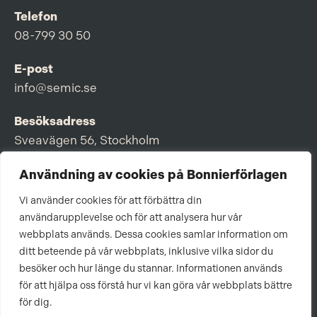
Telefon
08-799 30 50
E-post
info@semic.se
Besöksadress
Sveavägen 56, Stockholm
Postadress
Användning av cookies på Bonnierförlagen
Box 3159, 103 63 Stockholm
Vi använder cookies för att förbättra din
användarupplevelse och för att analysera hur vår
webbplats används. Dessa cookies samlar information om
ditt beteende på vår webbplats, inklusive vilka sidor du
Om Bonnierförlagen
besöker och hur länge du stannar. Informationen används
för att hjälpa oss förstå hur vi kan göra vår webbplats bättre
Cookies
för dig.