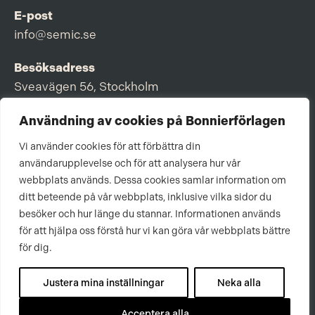
E-post
info@semic.se
Besöksadress
Sveavägen 56, Stockholm
Postadress
Användning av cookies på Bonnierförlagen
Box 3159, 103 63 Stockholm
Vi använder cookies för att förbättra din
användarupplevelse och för att analysera hur vår
webbplats används. Dessa cookies samlar information om
ditt beteende på vår webbplats, inklusive vilka sidor du
Om Bonnierförlagen
besöker och hur länge du stannar. Informationen används
för att hjälpa oss förstå hur vi kan göra vår webbplats bättre
Cookies
för dig.
Integritetspolicy
Justera mina inställningar
Neka alla
Acceptera alla