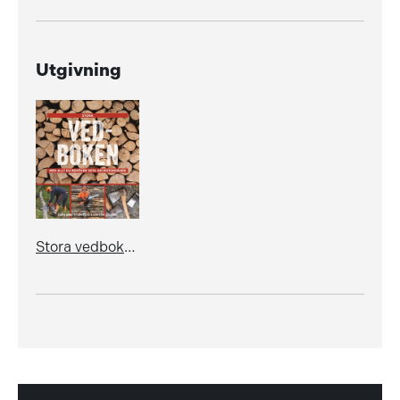
Utgivning
Stora vedboken - med allt du behöver veta om motorsågen