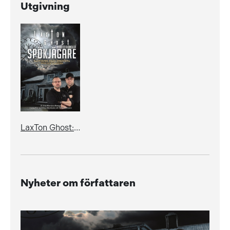
Utgivning
LaxTon Ghost: Professionella spökjägare – Rapporter från hemsökta hus och platser
Nyheter om författaren