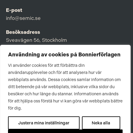
E-post
info@semic.se
Besöksadress
Sveavägen 56, Stockholm
Postadress
Användning av cookies på Bonnierförlagen
Box 3159, 103 63 Stockholm
Vi använder cookies för att förbättra din
användarupplevelse och för att analysera hur vår
webbplats används. Dessa cookies samlar information om
ditt beteende på vår webbplats, inklusive vilka sidor du
Om Bonnierförlagen
besöker och hur länge du stannar. Informationen används
för att hjälpa oss förstå hur vi kan göra vår webbplats bättre
Cookies
för dig.
Integritetspolicy
Justera mina inställningar
Neka alla