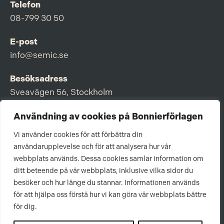
Telefon
08-799 30 50
E-post
info@semic.se
Besöksadress
Sveavägen 56, Stockholm
Postadress
Användning av cookies på Bonnierförlagen
Box 3159, 103 63 Stockholm
Vi använder cookies för att förbättra din
användarupplevelse och för att analysera hur vår
webbplats används. Dessa cookies samlar information om
ditt beteende på vår webbplats, inklusive vilka sidor du
Om Bonnierförlagen
besöker och hur länge du stannar. Informationen används
för att hjälpa oss förstå hur vi kan göra vår webbplats bättre
Cookies
för dig.
Integritetspolicy