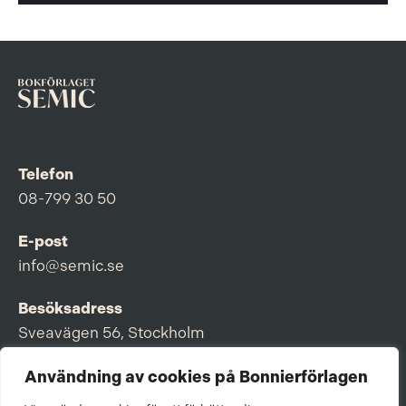
Telefon
08-799 30 50
E-post
info@semic.se
Besöksadress
Sveavägen 56, Stockholm
Postadress
Användning av cookies på Bonnierförlagen
Box 3159, 103 63 Stockholm