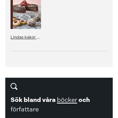
Lindas kakor – kladdkakor, cheesecakes, pajer, tårtor och mer med Lindas bakskola
Sök bland våra
böcker
och
författare