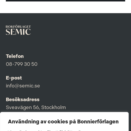
Telefon
08-799 30 50
E-post
info@semic.se
Besöksadress
Sveavägen 56, Stockholm
Postadress
Användning av cookies på Bonnierförlagen
Box 3159, 103 63 Stockholm