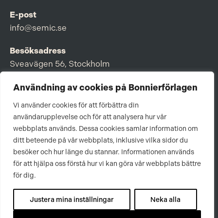
E-post
info@semic.se
Besöksadress
Sveavägen 56, Stockholm
Postadress
Användning av cookies på Bonnierförlagen
Box 3159, 103 63 Stockholm
Vi använder cookies för att förbättra din
användarupplevelse och för att analysera hur vår
webbplats används. Dessa cookies samlar information om
ditt beteende på vår webbplats, inklusive vilka sidor du
Om Bonnierförlagen
besöker och hur länge du stannar. Informationen används
för att hjälpa oss förstå hur vi kan göra vår webbplats bättre
Cookies
för dig.
Integritetspolicy
Justera mina inställningar
Neka alla