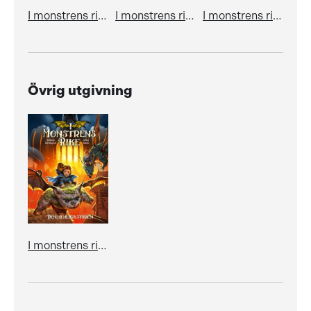
I monstrens rike. Sjöodjuren och de förstenade monstren
I monstrens rike. De förhäxade barnen
I monstrens rike. Jakten på Nattstjärnan
Övrig utgivning
I monstrens rike. Den hemliga staden