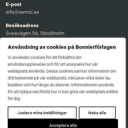
E-post
info@semic.se
Besöksadress
Sveavägen 56, Stockholm
Postadress
Användning av cookies på Bonnierförlagen
Box 3159, 103 63 Stockholm
Vi använder cookies för att förbättra din
användarupplevelse och för att analysera hur vår
webbplats används. Dessa cookies samlar information om
ditt beteende på vår webbplats, inklusive vilka sidor du
Om Bonnierförlagen
besöker och hur länge du stannar. Informationen används
för att hjälpa oss förstå hur vi kan göra vår webbplats bättre
Cookies
för dig.
Integritetspolicy
Justera mina inställningar
Neka alla
Acceptera alla